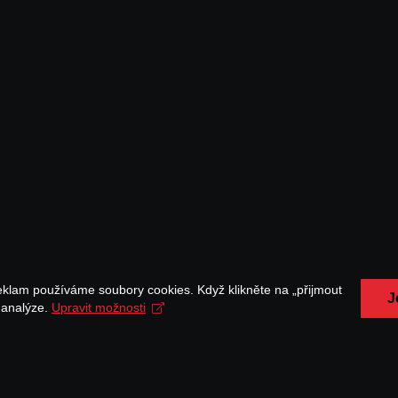
eklam používáme soubory cookies. Když klikněte na „přijmout
J
a analýze.
Upravit možnosti