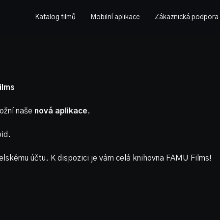
Katalog filmů
Mobilní aplikace
Zákaznická podpora
ilms
ožní naše
nová aplikace
.
id.
telskému účtu. K dispozici je vám celá knihovna FAMU Films!