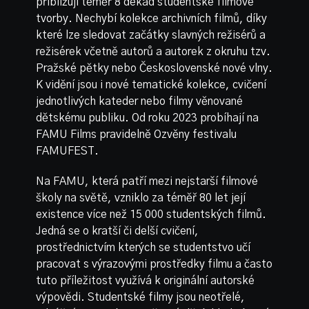
přibližují téměř 8 dekád studentské filmové
tvorby. Nechybí kolekce archivních filmů, díky
které lze sledovat začátky slavných režisérů a
režisérek včetně autorů a autorek z okruhu tzv.
Pražské pětky nebo Československé nové vlny.
K vidění jsou i nové tematické kolekce, cvičení
jednotlivých kateder nebo filmy věnované
dětskému publiku. Od roku 2023 probíhají na
FAMU Films pravidelně Ozvěny festivalu
FAMUFEST.
Na FAMU, která patří mezi nejstarší filmové
školy na světě, vzniklo za téměř 80 let její
existence více než 15 000 studentských filmů.
Jedná se o kratší či delší cvičení,
prostřednictvím kterých se studentstvo učí
pracovat s výrazovými prostředky filmu a často
tuto příležitost využívá k originální autorské
výpovědi. Studentské filmy jsou neotřelé,