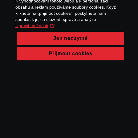
K vyhodnocování tohoto webu a k personalizaci
obsahu a reklam používáme soubory cookies. Když
klikněte na „přijmout cookies", poskytnete nám
souhlas k jejich uložení, správě a analýze.
Upravit možnosti
Jen nezbytné
Přijmout cookies
© FAMU 2026
Kontakt
FAMU
Partneři
Ochrana soukromí
Cookies
a obchodní