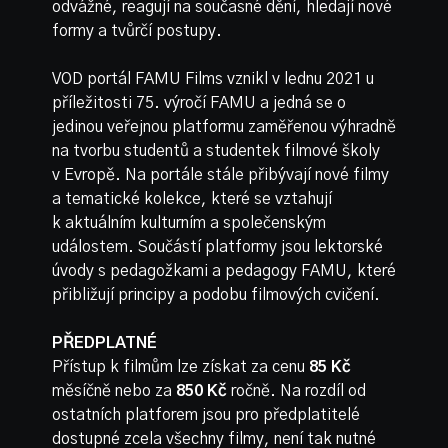
odvážné, reagují na současné dění, hledají nové
formy a tvůrčí postupy.
VOD portál FAMU Films vznikl v lednu 2021 u
příležitosti 75. výročí FAMU a jedná se o
jedinou veřejnou platformu zaměřenou výhradně
na tvorbu studentů a studentek filmové školy
v Evropě. Na portále stále přibývají nové filmy
a tematické kolekce, které se vztahují
k aktuálním kulturním a společenským
událostem. Součástí platformy jsou lektorské
úvody s pedagožkami a pedagogy FAMU, které
přibližují principy a podobu filmových cvičení.
PŘEDPLATNÉ
Přístup k filmům lze získat za cenu
85 Kč
měsíčně
nebo za
850 Kč
ročně. Na rozdíl od
ostatních platforem jsou pro předplatitelé
dostupné zcela všechny filmy, není tak nutné