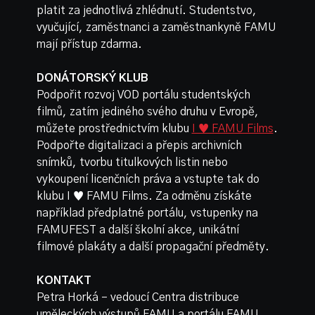
platit za jednotlivá zhlédnutí. Studentstvo,
vyučující, zaměstnanci a zaměstnankyně FAMU
mají přístup zdarma.
DONÁTORSKÝ KLUB
Podpořit rozvoj VOD portálu studentských
filmů, zatím jediného svého druhu v Evropě,
můžete prostřednictvím klubu
I ♥ FAMU Films
.
Podpořte digitalizaci a přepis archivních
snímků, tvorbu titulkových listin nebo
vykoupení licenčních práva a vstupte tak do
klubu I ♥ FAMU Films. Za odměnu získáte
například předplatné portálu, vstupenky na
FAMUFEST a další školní akce, unikátní
filmové plakáty a další propagační předměty.
KONTAKT
Petra Horká – vedoucí Centra distribuce
uměleckých výstupů FAMU a portálu FAMU