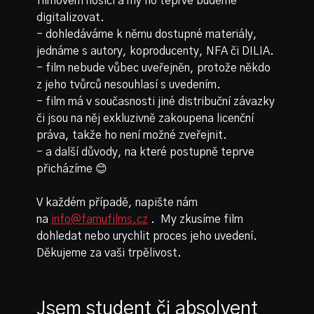
filmovém nosiči a my ho teprve budeme
digitalizovat.
- dohledáváme k němu dostupné materiály,
jednáme s autory, koproducenty, NFA či DILIA.
- film nebude vůbec uveřejněn, protože někdo
z jeho tvůrců nesouhlasí s uvedením.
- film má v současnosti jiné distribuční závazky
či jsou na něj exkluzivně zakoupena licenční
práva, takže ho není možné zveřejnit.
- a další důvody, na které postupně teprve
přicházíme 😊
V každém případě, napište nám
na
info@famufilms.cz
. My zkusíme film
dohledat nebo urychlit proces jeho uvedení.
Děkujeme za vaši trpělivost.
Jsem student či absolvent