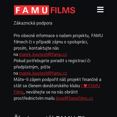
Zákaznická podpora
Pro obecné informace o našem projektu, FAMU
filmech či v případě zájmu o spolupráci,
prosím, kontaktujte nás
na
marek.koutesh@famu.cz
Pokud potřebujete poradit s registrací či
předplatným, pište
na
marek.koutesh@famu.cz
Máte-li zájem podpořit náš projekt finančně a
stát se členem donátorského klubu
I ♥ FAMU
Films
, neváhejte se na nás obrátit
prostřednictvím mailu
ilove@famufilms.cz