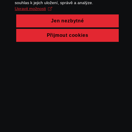
souhlas k jejich uložení, správě a analýze.
Upravit možnosti
Jen nezbytné
Přijmout cookies
© FAMU 2026
Kontakt
FAMU
Partneři
Ochrana soukromí
Cookies
a obchodní
podmínky