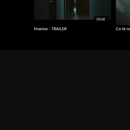
00:48
Hranice - TRAILER
Co tě ne