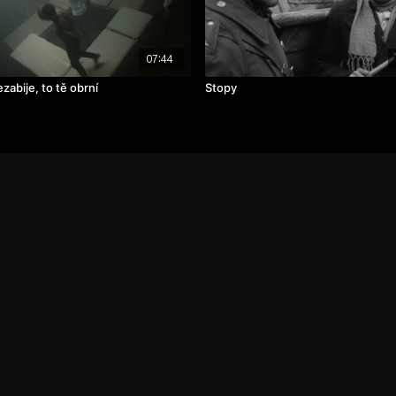
07:44
zabije, to tě obrní
Stopy