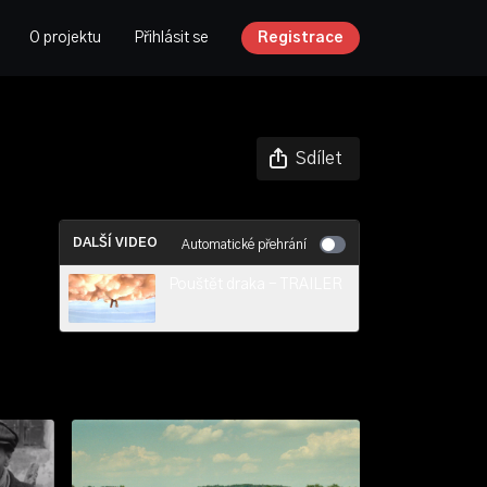
O projektu
Přihlásit se
Registrace
Sdílet
DALŠÍ VIDEO
Automatické přehrání
Pouštět draka - TRAILER