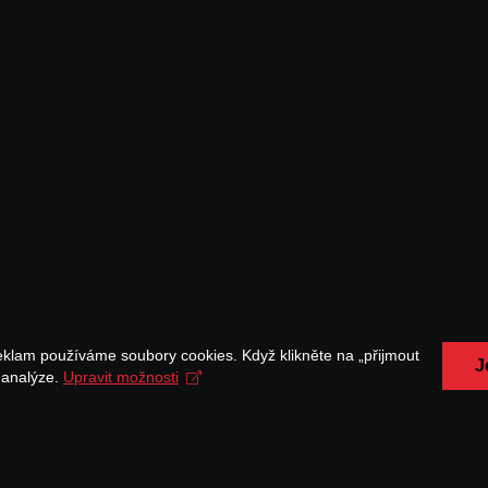
eklam používáme soubory cookies. Když klikněte na „přijmout
J
a analýze.
Upravit možnosti