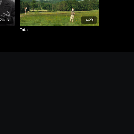
20:13
14:29
Táta