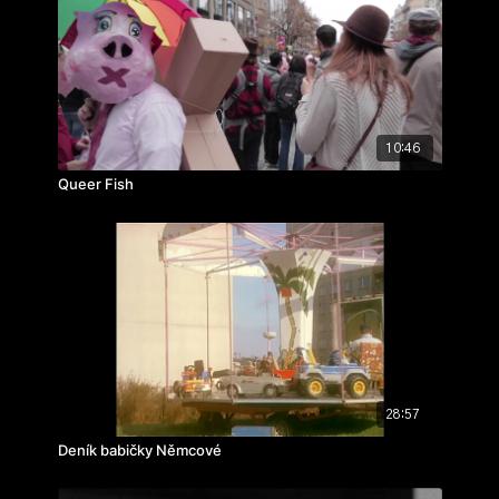
cvičení: filmová báseň
rok výroby: 2020
10:46
Queer Fish
28:57
Deník babičky Němcové