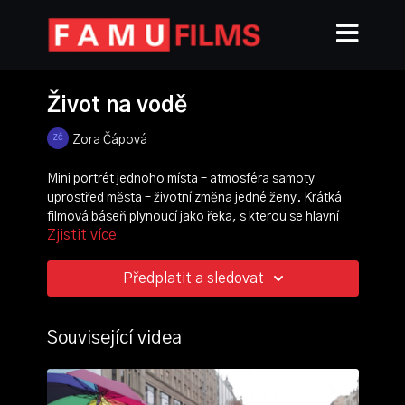
Život na vodě
Zora Čápová
Mini portrét jednoho místa – atmosféra samoty
uprostřed města – životní změna jedné ženy. Krátká
filmová báseň plynoucí jako řeka, s kterou se hlavní
Zjistit více
postava našeho filmu učila a učí koexistovat.
režie, scénář:
Zora Čápová
Předplatit a sledovat
kamera:
Tomáš Šťastný
,
Anna Petruželová
střih:
Ondřej Nuslauer
zvuk:
Jáchym Vanc
Související videa
hudba:
Daniel Habart
ročník: 4.