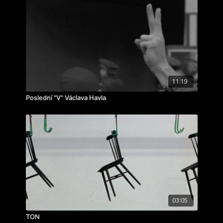
11:19
Poslední "V" Václava Havla
03:05
TON