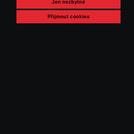
Jen nezbytné
Přijmout cookies
© FAMU 2026
Kontakt
FAMU
Partneři
Ochrana soukromí
Cookies
a obchodní
podmínky
Powered by Uscreen