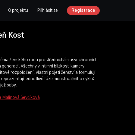
O projektu
Přihlásit se
Registrace
eň Kost
 téma ženského rodu prostřednictvím asynchronních
generací. Všechny v intimní blízkosti kamery
tové rozpoložení, vlastní pojetí ženství a formulují
 reprezentují jednotlivé fáze menstruačního cyklu:
ježibaby.
a Malinová Ševčíková