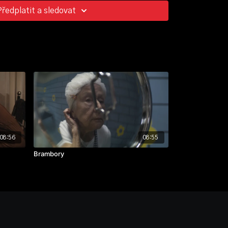
Předplatit a sledovat
08:56
08:55
Brambory