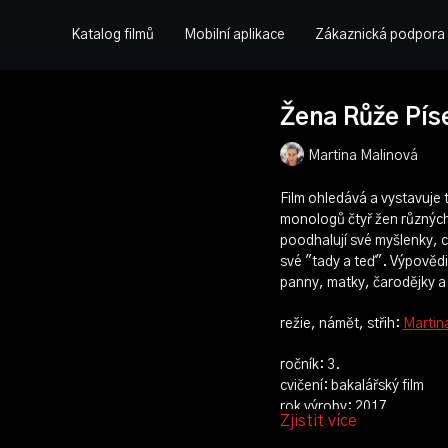
Katalog filmů
Mobilní aplikace
Zákaznická podpora
Žena Růže Pís
Martina Malinová
Film ohledává a vystavuje
monologů čtyř žen různých 
poodhalují své myšlenky, ci
své "tady a teď". Výpovědi
panny, matky, čarodějky a 
režie, námět, střih:
Martin
ročník: 3.
cvičení: bakalářský film
rok výroby: 2017
Zjistit více