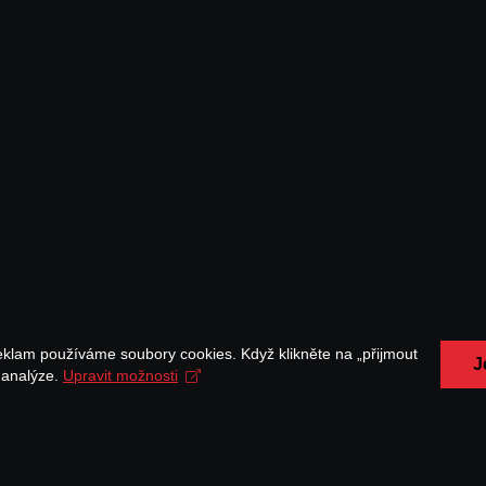
eklam používáme soubory cookies. Když klikněte na „přijmout
J
a analýze.
Upravit možnosti