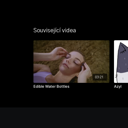
Související videa
03:21
Edible Water Bottles
Azyl