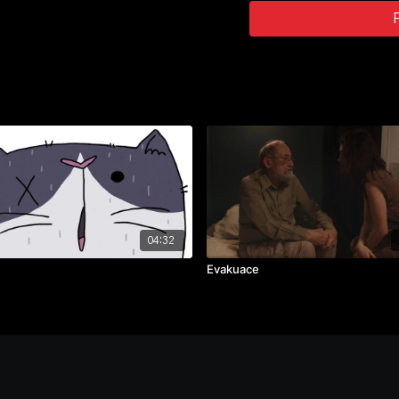
04:32
Evakuace