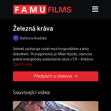
Železná kráva
Barbora Aradská
Snímek zachycuje vztah mezi hospodářem a jeho
dobytkem. Protagonistou je Milan Kazda, starosta
jediné energeticky soběstačné obce v ČR – Kněžice.
Zjistit více
Druhou postavou je jeho kráva, která je neustále
hladová a vyžaduje pozornost a starostlivost. V čem je
toto hospodaření výjimečné a kde najdeme jeho
Předplatit a sledovat
hranice?
režie, scénář:
Barbora Aradská
Související videa
kamera:
Luboš Hradec
střih:
Alexandra Volfová
produkce:
Tomáš Frost