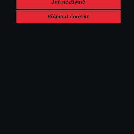
Jen nezbytné
Přijmout cookies
© FAMU 2026
Kontakt
FAMU
Partneři
Ochrana soukromí
Cookies
a obchodní
podmínky
Powered by Uscreen