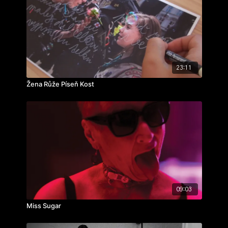
zvuk:
Matouš Vítek
ročník: 1.
cvičení: autorská reportáž
rok výroby: 2023
23:11
Žena Růže Píseň Kost
09:03
Miss Sugar