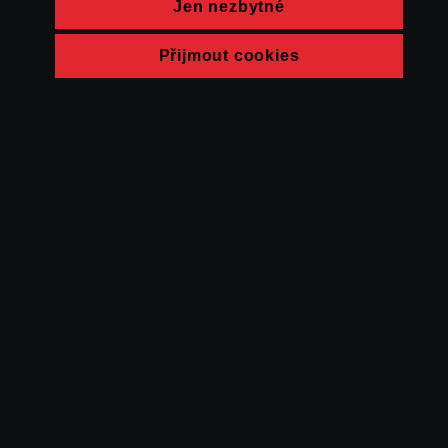
Jen nezbytné
Přijmout cookies
© FAMU 2026
Kontakt
FAMU
Partneři
Ochrana soukromí
Cookies
a obchodní
podmínky
Powered by Uscreen