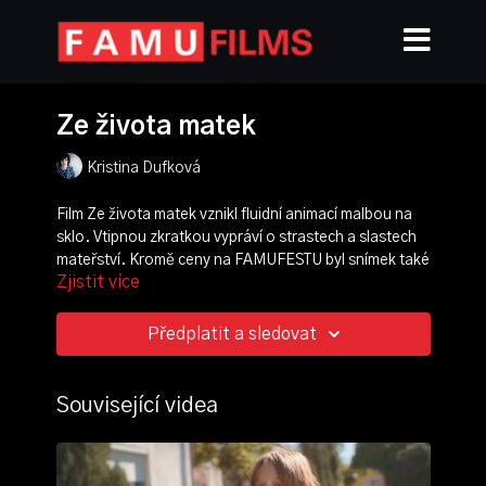
Ze života matek
Kristina Dufková
Film Ze života matek vznikl fluidní animací malbou na
sklo. Vtipnou zkratkou vypráví o strastech a slastech
mateřství. Kromě ceny na FAMUFESTU byl snímek také
Zjistit více
oceněn první cenou na London International
Animation Festival v roce 2006.
Předplatit a sledovat
režie, scénář:
Kristina Dufková
kamera:
Karel Fairaisl
střih:
Michal Hýka
Související videa
produkce:
Radka Kadlecová
,
Pavel Berčík
zvuk:
Viktor Ekrt