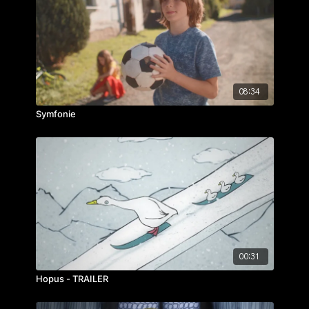
ročník: 3.
cvičení: bakalářský film
rok výroby: 2005
FAMUFEST 2005: Nejlepší animovaný film
08:34
Symfonie
00:31
Hopus - TRAILER