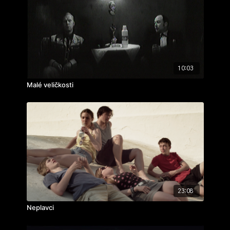
hudba: Antonín Charvát
hrají: Tomáš Jeřábek, Matyáš Svatopluk, Petr Čechák,
Radomil Uhlíř, Dalimil Klapka, Miriam Kantorková,
Josef Dvořák
ročník: 4.
cvičení: animace a herec
10:03
rok výroby: 2008
Malé veličkosti
23:08
Neplavci