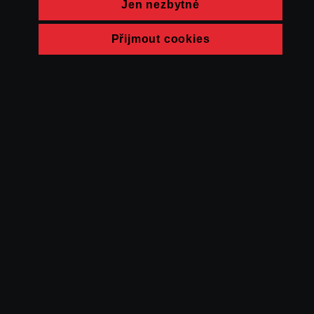
Jen nezbytné
Přijmout cookies
© FAMU 2026
Kontakt
FAMU
Partneři
Ochrana soukromí
Cookies
a obchodní
podmínky
Powered by Uscreen