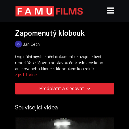
Zapomenutý klobouk
Jan Cechl
Originální mystifikační dokument ukazuje fiktivní
reportáž s klíčovou postavou československého
animovaného filmu –⁠ s kloboukem kouzelník
Zjistit více
Pokustóna. „Pana Klobouka“ film prezentuje jako
zapomenutou hvězdu, který má ale temnou
minulost...
Předplatit a sledovat
režie, scénář:
Jan Cechl
kamera:
Aleš Němec
Související videa
střih:
Adam Brothánek
produkce:
Ctibor Pouba
zvuk:
Petr Čechák