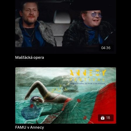
04:36
Mašťácká opera
18
FAMU v Annecy