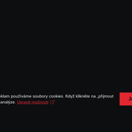
eklam používáme soubory cookies. Když klikněte na „přijmout
J
a analýze.
Upravit možnosti