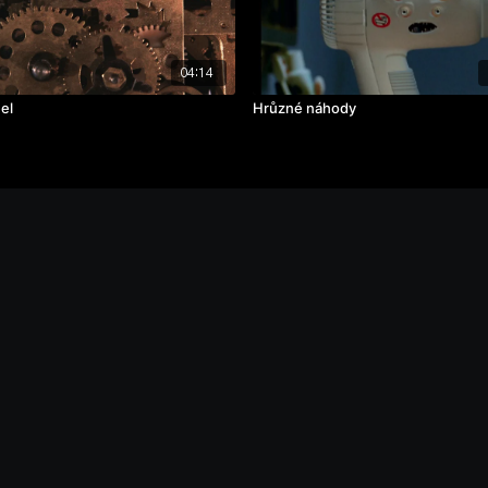
04:14
el
Hrůzné náhody