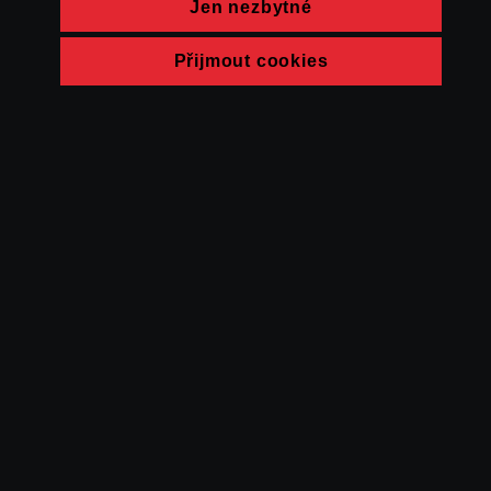
Jen nezbytné
Přijmout cookies
© FAMU 2026
Kontakt
FAMU
Partneři
Ochrana soukromí
Cookies
a obchodní
podmínky
Powered by Uscreen