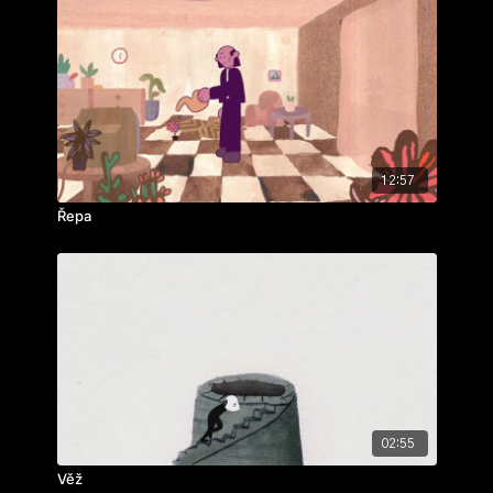
12:57
Řepa
02:55
Věž