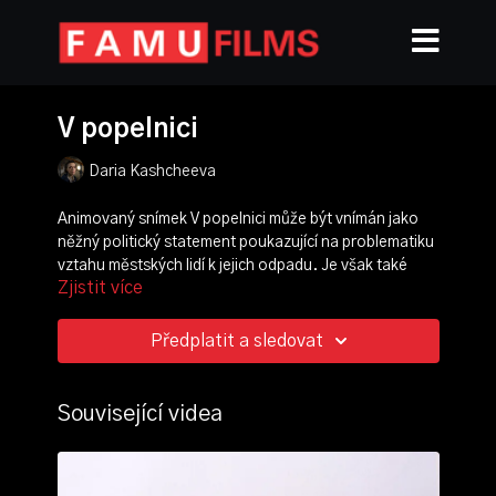
V popelnici
Daria Kashcheeva
Animovaný snímek V popelnici může být vnímán jako
něžný politický statement poukazující na problematiku
vztahu městských lidí k jejich odpadu. Je však také
Zjistit více
filmovou básní o kráse, kterou můžeme nalézt ve své
popelnici.
Předplatit a sledovat
režie, scénář, kamera, střih, zvuk:
Daria Kashcheeva
ročník: 2.
Související videa
cvičení: blackout
rok výroby: 2017