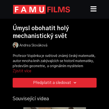
Úmysl obohatit holý
mechanistický svět
Andrea Slováková
Profesor Vopěnka je světově známý český matematik,
autor mnoha knih zabývajících se historií matematiky,
především geometrie, a originálním myslitelem
Zjistit více
propojujícím matematiku s filozofií. Veřejně známým se
stal především autorstvím největšího čísla (tzv.
Vopěnkův kardinál) a svým dvouletým působením v
Předplatit a sledovat
politice - byl prvním polistopadovým ministrem
školství. Jeho portrét pracuje s úlomky
každodennosti, v níž se Vopěnka pohybuje nebo která
Související videa
se otiskla na jeho minulosti. Práce s obrazy v nich však
hledá abstraktní kvality a snaží se diváka inspirovat k