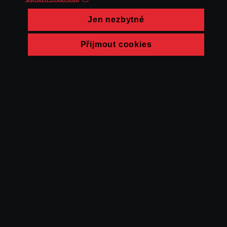
Jen nezbytné
Přijmout cookies
© FAMU 2026
Kontakt
FAMU
Partneři
Ochrana soukromí
Cookies
a obchodní
podmínky