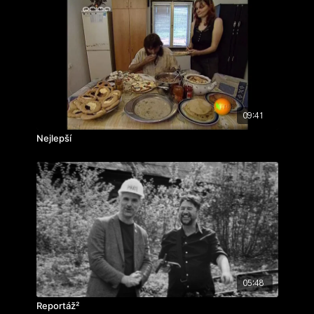
soustředěné interpretaci slov, jež mapují osobnost
Vopěnky - matematika.
režie:
Andrea Slováková
ročník: 2.
cvičení: autorský portrét
rok výroby: 2006
09:41
Nejlepší
05:48
Reportáž²