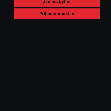
Jen nezbytné
Přijmout cookies
© FAMU 2026
Kontakt
FAMU
Partneři
Ochrana soukromí
Cookies
a obchodní
podmínky
Powered by Uscreen