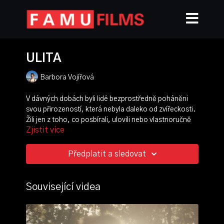
ULITA
Barbora Vojířová
V dávných dobách byli lidé bezprostředně poháněni
svou přirozeností, která nebyla daleko od zvířeckosti.
Žili jen z toho, co posbírali, ulovili nebo vlastnoručně
Zjistit více
vyrobili. A až jednou vypadne elektřina nebo dojdou
zdroje, do této polohy se zase budeme muset vrátit.
Ať už se do nás propisuje civilizace jakkoliv, základní
Předplatit a sledovat
pud a pocit se nemění. Vzájemná zvědavost nás k
sobě nepřestane přitahovat.
Související videa
režie, scénář:
Barbora Voj
kamera:
Jan Vališ
střih:
Adam Ošťádal