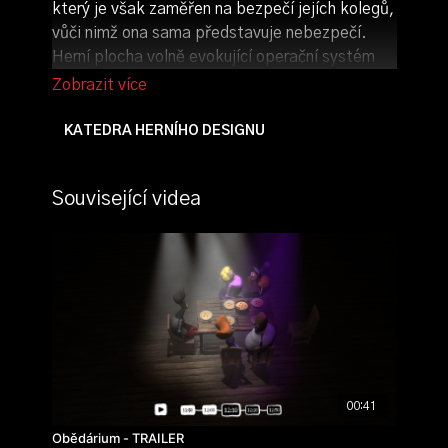
který je však zaměřen na bezpečí jejích kolegů,
vůči nimž ona sama představuje nebezpečí.
Herní plocha volně evokující operační systém
Windows 98 má sloužit jako ilustrace rigidního a
zastaralého prostředí, reprodukujícího
stereotypní ideu ženy, jako cosi děsivého,
KATEDRA HERNÍHO DESIGNU
nebezpečného a odlišného.
autorka:
Související videa
Lucie Formánková
ročník: 1.
rok výroby: 2023
hra ke stažení:
The Other Game
00:41
Obědárium - TRAILER