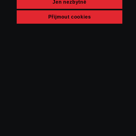
Jen nezbytné
Přijmout cookies
© FAMU 2026
Kontakt
FAMU
Partneři
Ochrana soukromí
Cookies
a obchodní
podmínky
Powered by Uscreen