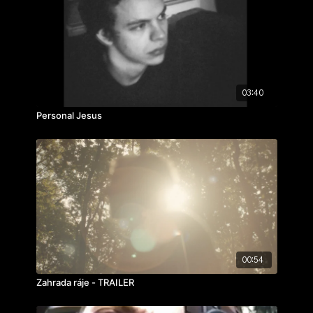
hrají: Lída Jakubův, Jan Onder, Adam Vacula, Heřman
Tajovský, Johana Suchá
ročník: 3.
cvičení: bakalářský film
rok výroby: 2018
03:40
Personal Jesus
00:54
Zahrada ráje - TRAILER