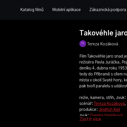
Katalog filmů
Mobilní aplikace
Zákaznická podpora
Takovéhle jaro
Tereza Kozáková
Film Takovéhle jaro snad j
režiséra Pavla Juráčka. Po
deníku 4. dubna roku 1953
tedy do Příbramě s cílem n
místa v okolí Svaté hory, 
pak tvoří paralelu s událost
režie, kamera, střih, zvuk:
scénář:
Tereza Kozáková
,
produkce:
Jindřich Keil
zvuk:
Daniela Vaníčková
Zjistit více