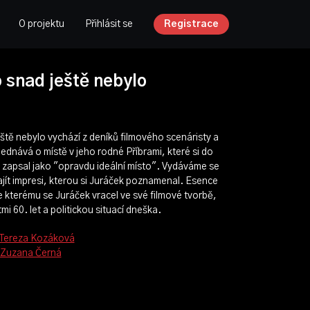
O projektu
Přihlásit se
Registrace
 snad ještě nebylo
eště nebylo vychází z deníků filmového scenáristy a
jednává o místě v jeho rodné Příbrami, které si do
 zapsal jako "opravdu ideální místo". Vydáváme se
ajít impresi, kterou si Juráček poznamenal. Esence
ke kterému se Juráček vracel ve své filmové tvorbě,
mi 60. let a politickou situací dneška.
Tereza Kozáková
Zuzana Černá