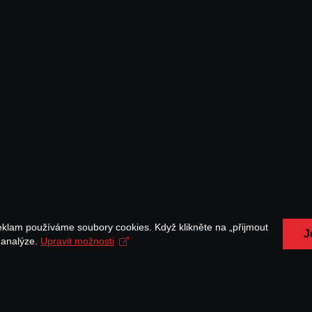
eklam používáme soubory cookies. Když klikněte na „přijmout
J
a analýze.
Upravit možnosti