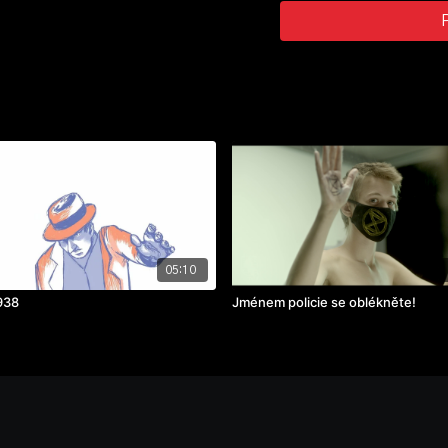
ročník: 3.
cvičení: bakalářský film
rok výroby: 2018
05:10
938
Jménem policie se oblékněte!