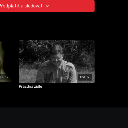
Předplatit a sledovat
11:32
08:18
Prázdná židle