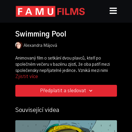
Swimming Pool
Alexandra Májová
Animovaný film o setkání dvou plavců, kteří po
společném večeru v bazénu zjistí, že oba patří mezi
společensky nepřijatelné jedince. Vzniká mezi nimi
Zjistit více
pouto, které se přes rozdílnost jejich fyzické podoby
změní v lásku.
Předplatit a sledovat
režie, scénář, animace:
Alexandra Hetmerová
postprodukce:
Alexandra Hetmerová
,
Martin Búřil
Související videa
ročník: 3.
cvičení: bakalářský film
rok výroby: 2010