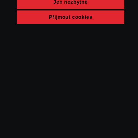
Jen nezbytné
Přijmout cookies
© FAMU 2026
Kontakt
FAMU
Partneři
Ochrana soukromí
Cookies
a obchodní
podmínky
Powered by Uscreen