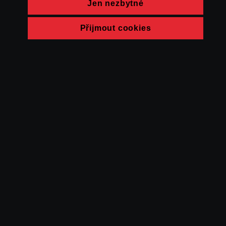
Jen nezbytné
Přijmout cookies
© FAMU 2026
Kontakt
FAMU
Partneři
Ochrana soukromí
Cookies
a obchodní
podmínky
Powered by Uscreen