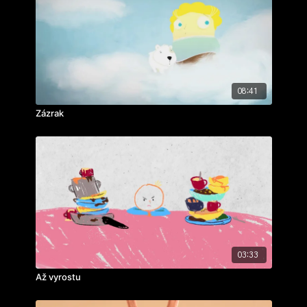
hudba: Zdeněk Zdeněk
ročník: 3.
cvičení: bakalářský film
rok výroby: 2001
koprodukce:
Krátký film a.s.
,
Česká Televize
08:41
Zázrak
03:33
Až vyrostu