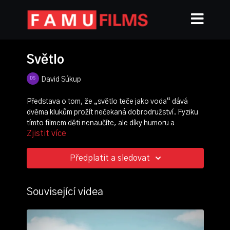
Světlo
David Súkup
Představa o tom, že „světlo teče jako voda“ dává
dvěma klukům prožít nečekaná dobrodružství. Fyziku
tímto filmem děti nenaučíte, ale díky humoru a
Zjistit více
výtvarné stránce to vůbec nevadí. Bakalářský film
Davida Súkupa získal řadu mezinárodních ocenění
a účastnil se jak festivalu v Cannes, tak v Annecy.
Předplatit a sledovat
režie, scénář:
David Súkup
kamera:
Radka Šplíchalová
Související videa
střih:
Adéla Špaljová
produkce:
Lukáš Soukenka
zvuk:
Ladislav Chrastil
,
Guillermo Teillier