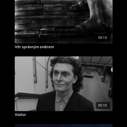
hudba: Pavel Duda
ročník: 3.
cvičení: bakalářský film
rok výroby: 2024
koprodukce:
Altum Frames
04:16
Vítr správným směrem
05:19
Visitor