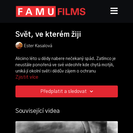
Svět, ve kterém žiji
Ester Kasalová
Aliciino léto u dědy nabere nečekaný spád. Zatímco je
neustále ponořená ve své videohře kde chytá motýli,
uniká jí okolní svět i dědův zájem o ochranu
Zjistit více
ohrožených motýlů. Až silná bouře v ní probudí úžas
nad realitou a prohloubí jejich vzájemné pouto.
Předplatit a sledovat
režie, scénář, animace:
Ester Kasalová
střih:
Lucie Hecht
produkce:
Hynek Spurný
Související videa
scénografie:
Ester Kasalová
,
Eliška Kerbachová
,
Viktorie Ramiková
zvuk:
Tomáš Jiřička