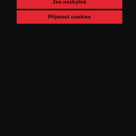
Jen nezbytné
Přijmout cookies
© FAMU 2026
Kontakt
FAMU
Partneři
Ochrana soukromí
Cookies
a obchodní
podmínky
Powered by Uscreen