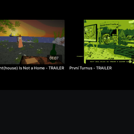
01:07
ght(house) Is Not a Home - TRAILER
První Turnus - TRAILER