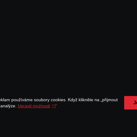
eklam používáme soubory cookies. Když klikněte na „přijmout
J
a analýze.
Upravit možnosti