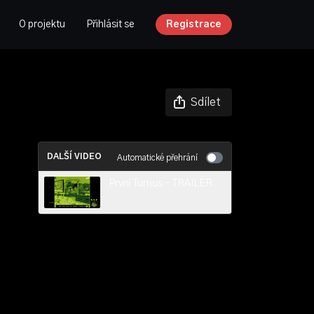
O projektu
Přihlásit se
Registrace
Sdílet
DALŠÍ VIDEO
Automatické přehrání
První Turnus - TRAILER