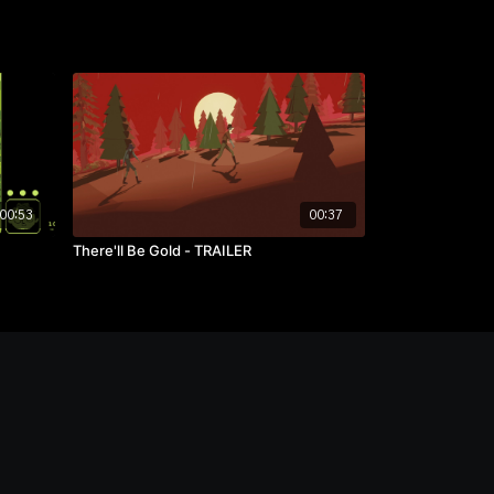
00:53
00:37
There'll Be Gold - TRAILER