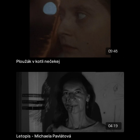
09:48
Ploužák v kotli nečekej
04:19
Letopis - Michaela Pavlátová