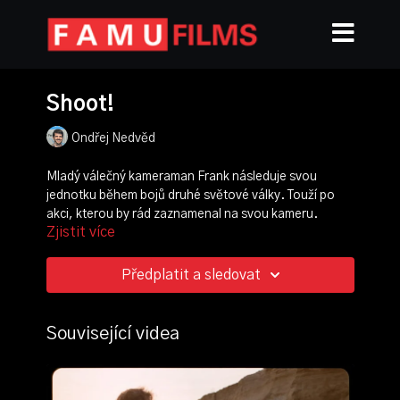
Shoot!
Ondřej Nedvěd
Mladý válečný kameraman Frank následuje svou
jednotku během bojů druhé světové války. Touží po
akci, kterou by rád zaznamenal na svou kameru.
Zjistit více
Zatímco Američané postupují krajinou, jsou ze zálohy
nečekaně napadeni německými vojáky. Frank spouští
kameru. Vidí Frank skrz hledáček opravdu to, co chtěl?
Předplatit a sledovat
režie, scénář:
Ondřej Nedvěd
,
Vojtěch Komárek
kamera:
Ondřej Nedvěd
Související videa
střih:
Lucie Navrátilová
produkce:
Jakub Rálek
,
Donika Žánová
scénografie:
Michal Spratek