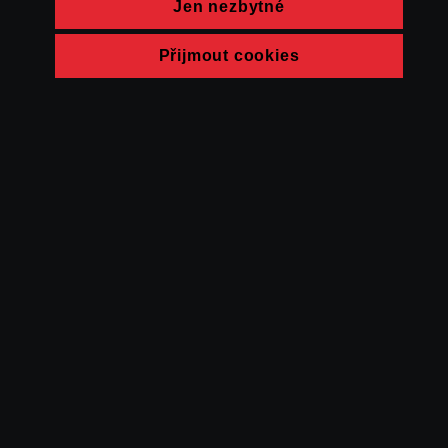
Jen nezbytné
Přijmout cookies
© FAMU 2026
Kontakt
FAMU
Partneři
Ochrana soukromí
Cookies
a obchodní
podmínky
Powered by Uscreen