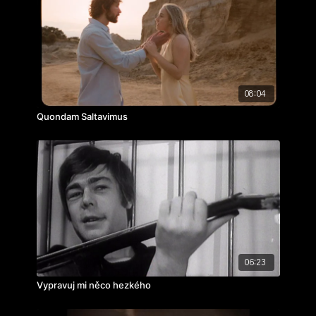
zvuk:
Jakub Trš
hudba: Aliaksandra Yasinski
hrají: Stanislav Callas, Carmelo Caulfield
ročník: 3.
cvičení: sen
rok výroby: 2018
08:04
Quondam Saltavimus
06:23
Vypravuj mi něco hezkého