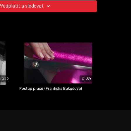
Předplatit a sledovat
10:12
01:59
Postup práce (Františka Bakošová)