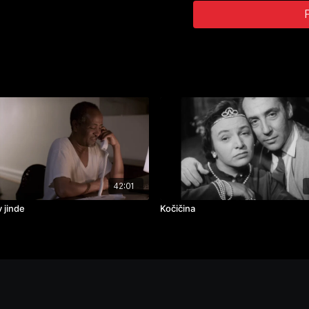
ročník: 1.
cvičení: seznámení
rok výroby: 2023
42:01
 jinde
Kočičina