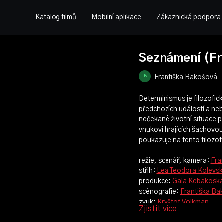
Katalog filmů
Mobilní aplikace
Zákaznická podpora
Seznámení (Fr
Františka Bakošová
Determinismus je filozofic
předchozích událostí a neb
nečekané životní situace p
vnukovi hrajících šachovou 
poukazuje na tento filozof
režie, scénář, kamera:
Fra
střih:
Lea Teodora Kolevs
produkce:
Gala Kebakosk
scénografie:
Františka B
zvuk:
Kryštof Volkman
Zjistit více
hrají: Karel Hábl, David Pav