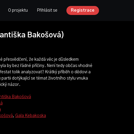
O projektu
Přihlásit se
Registrace
antiška Bakošová)
ké přesvědčení, že každá věc je důsledkem
yla by bez řádné příčiny. Není tedy občas vhodné
řestat tolik analyzovat? Krátký příběh o dědovi a
partii dotýkající se témat životního stylu vnuka
ický názor.
ntiška Bakošová
ká
a
akošová
,
Gala Kebakoska
lis, Jan Chytil, Karolína Hrubá