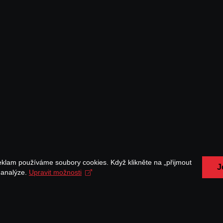
eklam používáme soubory cookies. Když klikněte na „přijmout
J
a analýze.
Upravit možnosti