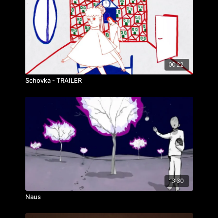
rok výroby: 2019
00:22
Schovka - TRAILER
13:30
Naus