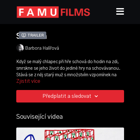
Schovka
Trailer
Barbora Halířová
Když se malý chlapec při hře schová do hodin na zdi,
smrskne se jeho život do jediné hry na schovávanou.
Stává se z něj starý muž s množstvím vzpomínek na
Zjistit více
dětství, které se zhmotňují v surreálných hříčkách.
režie, scénář:
Barbora Halířová
Předplatit a sledovat
střih:
Lucie Hecht
zvuk:
Barbora Krobová
hudba:
Martin Klusák
Související videa
ročník: 3.
cvičení: bakalářský film