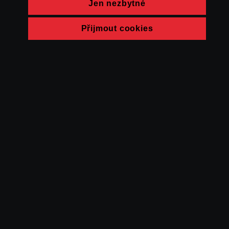
Jen nezbytné
Přijmout cookies
© FAMU 2026
Kontakt
FAMU
Partneři
Ochrana soukromí
Cookies
a obchodní
podmínky
Powered by Uscreen