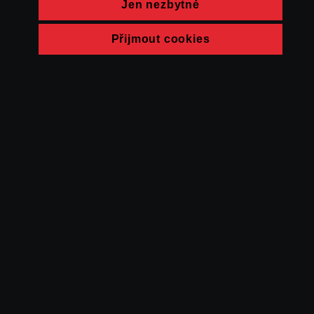
Jen nezbytné
Přijmout cookies
© FAMU 2026
Kontakt
FAMU
Partneři
Ochrana soukromí
Cookies
a obchodní
podmínky
Powered by Uscreen