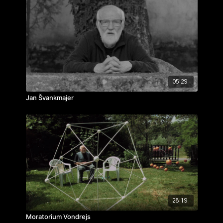
05:29
Jan Švankmajer
28:19
Moratorium Vondrejs