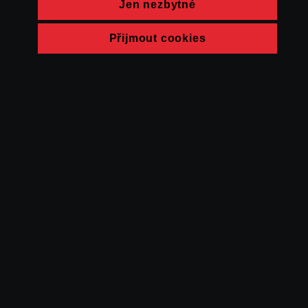
Jen nezbytné
Přijmout cookies
© FAMU 2026
Kontakt
FAMU
Partneři
Ochrana soukromí
Cookies
a obchodní
podmínky
Powered by Uscreen