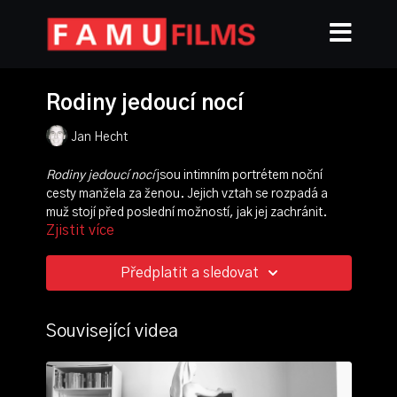
Rodiny jedoucí nocí
Jan Hecht
Rodiny jedoucí nocí
jsou intimním portrétem noční
cesty manžela za ženou. Jejich vztah se rozpadá a
muž stojí před poslední možností, jak jej zachránit.
Zjistit více
Svědkem úsilí o stmelení rodiny jsou jim pouze jejich
spící děti. Snímek vychází svou křehkou atmosférou z
tvorby prozaika Jana Balabána, scénář filmu je
Předplatit a sledovat
adaptací jeho povídky
Edita
ze sbírky
Možná, že
odcházíme.
Související videa
režie, scénář:
Jan Hecht
kamera:
Adam Mach
produkce:
Alžběta Noll