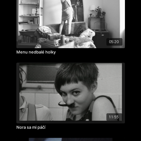
střih:
Jakub Jelínek
zvuk:
Pavel Jan
ročník: 2.
cvičení: hraný film
rok výroby: 2016
05:20
Menu nedbalé holky
11:55
Nora sa mi páčí