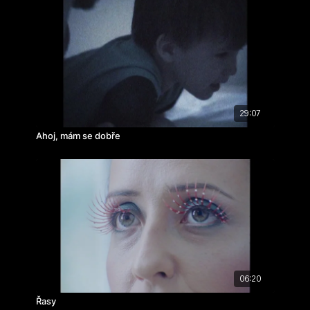
29:07
Ahoj, mám se dobře
06:20
Řasy