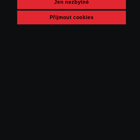
Jen nezbytné
Přijmout cookies
© FAMU 2026
Kontakt
FAMU
Partneři
Ochrana soukromí
Cookies
a obchodní
podmínky
Powered by Uscreen