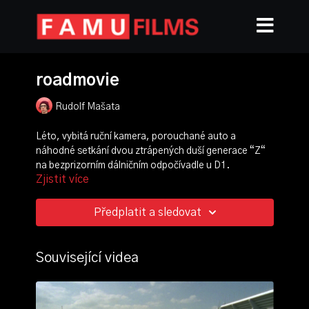
roadmovie
Rudolf Mašata
Léto, vybitá ruční kamera, porouchané auto a
náhodné setkání dvou ztrápených duší generace “Z“
na bezprizorním dálničním odpočívadle u D1.
Zjistit více
režie, střih:
Rudolf Mašata
scénář:
Michaela Rajdlíková
,
Vojtěch Kunc
,
Rudolf
Předplatit a sledovat
Mašata
kamera:
Františka Bakošová
produkce:
Viktorie Pechlátová
Související videa
scénografie:
Teodor Mrkvička
zvuk:
Jan Mesany
hudba: Johuš Matuš