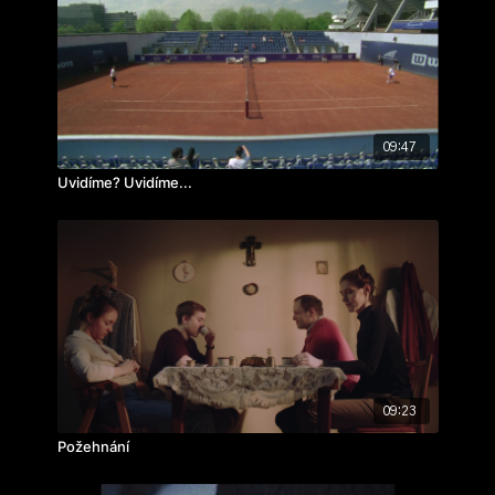
ročník: 1.
cvičení: autorský film
rok výroby: 2023
09:47
Uvidíme? Uvidíme...
09:23
Požehnání