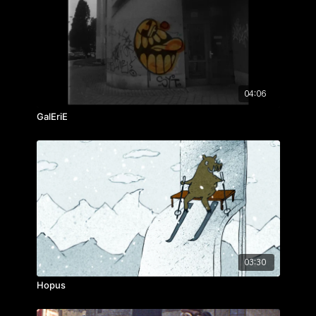
Krutilová
ročník: 2.
cvičení: autorský portrét
rok výroby: 2016
04:06
GalEriE
03:30
Hopus