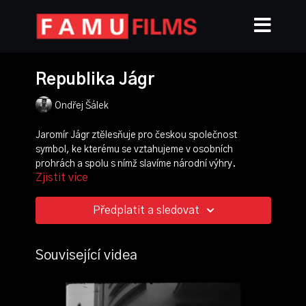
Republika Jágr
Ondřej Šálek
Jaromír Jágr ztělesňuje pro českou společnost
symbol, ke kterému se vztahujeme v osobních
prohrách a spolu s nímž slavíme národní výhry.
Zjistit více
Republika Jágr je anketní esejí vlamující se do
každodenních banalit lidské společnosti s
jednoduchou otázkou: Co o nás vypovídá fakt, že
Předplatit a sledovat
jsme si za svého boha vybrali Jaromíra Jágra?
režie, scénář, střih:
Ondřej Šálek
Související videa
kamera:
Tomáš Frkal
,
Matěj Piňos
,
Tomáš
Pavelek
,
Ondřej Šálek
hudba:
Lenka Benešová
,
Barbora Krobová
,
Nikola