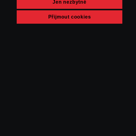
Jen nezbytné
Přijmout cookies
© FAMU 2026
Kontakt
FAMU
Partneři
Ochrana soukromí
Cookies
a obchodní
podmínky
Powered by Uscreen