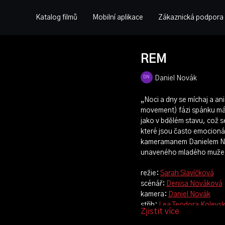
Katalog filmů
Mobilní aplikace
Zákaznická podpora
REM
Daniel Novák
„Noci a dny se míchaj a an
movement) fázi spánku má
jako v bdělém stavu, což se
které jsou často emocionál
kameramanem Danielem Nov
unaveného mladého muže, k
režie:
Sarah Slavíčková
scénář:
Denisa Nováková
kamera:
Daniel Novák
střih:
Lea Teodora Kolevs
Zjistit více
produkce:
Sofie Mejtuv