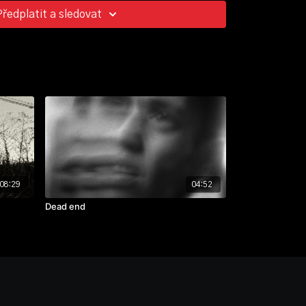
Předplatit a sledovat
 Roháč
08:29
04:52
Dead end