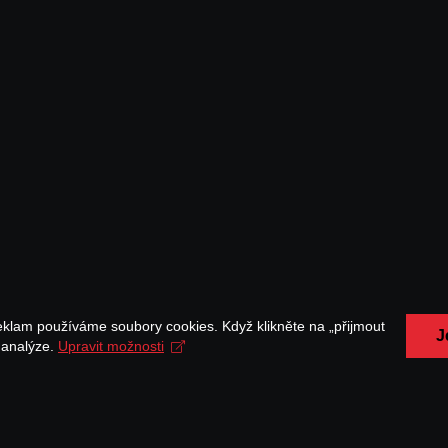
eklam používáme soubory cookies. Když klikněte na „přijmout
J
a analýze.
Upravit možnosti