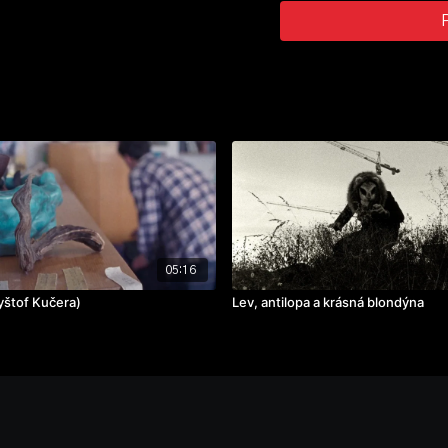
zvuk:
Jan Galda
hrají: Zdeněk Piškula, Jan
ročník: 2.
cvičení: metro
rok výroby: 2025
05:16
yštof Kučera)
Lev, antilopa a krásná blondýna