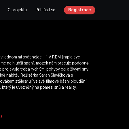
O projektu
Přihlásit se
Registrace
i v jednom mi spát nejde…“ V REM (rapid eye
me nejhlubší spaní, mozek nám pracuje podobně
 projevuje třeba rychlými pohyby očí a živými sny,
ně nabité. Režisérka Sarah Slavíčková s
ákem ztělesňují ve své filmové básni bloudění
terý je uvězněný na pomezí snů a reality.
ká