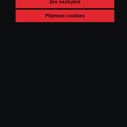
Jen nezbytné
Přijmout cookies
© FAMU 2026
Kontakt
FAMU
Partneři
Ochrana soukromí
Cookies
a obchodní
podmínky
Powered by Uscreen