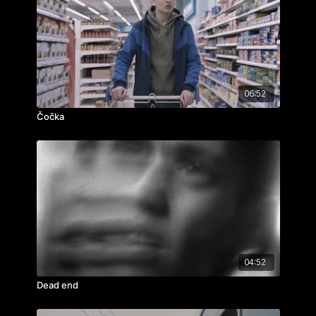
scénografie:
Josefina Holcová
,
Štěpán Klinkovský
zvuk:
Nicolas Atcheson
hrají: Daniel Toman, Nikola Heinzlová, Natálie
Topinková
ročník: 3.
cvičení: sen
06:52
rok výroby: 2023
Čočka
04:52
Dead end