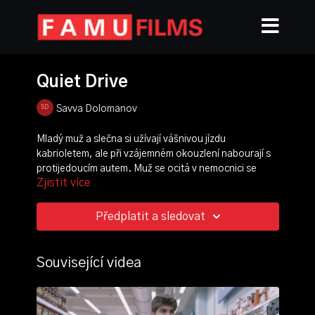
Quiet Drive
Savva Dolomanov
Mladý muž a slečna si užívají vášnivou jízdu
kabrioletem, ale při vzájemném okouzlení nabourají s
protijedoucím autem. Muž se ocitá v nemocnici se
Zjistit více
znehybněným tělem ve společnosti pouze zdravotní
sestry, která se muže snaží utěšit. Vše, co
bezmocnému muži zbývá, je vzpomínat na vášeň,
Předplatit a sledovat
kterou prožíval s dívkou v autě.
režie:
Savva Dolomanov
Související videa
kamera:
Kryštof Čížek
střih:
Sebastián Kučkovský
,
Viola Bláhová
produkce:
Julie Ondračková