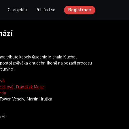
O projektu
Přihlásit se
Registrace
hází
ana tribute kapely Queenie Michala Klucha.
postoj zpěváka k hudební ikoně na pozadí procesu
rcuryho.
ová
bichová
,
František Majer
nda
l Towen Veselý, Martin Hruška
rét