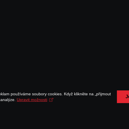
eklam používáme soubory cookies. Když klikněte na „přijmout
J
a analýze.
Upravit možnosti