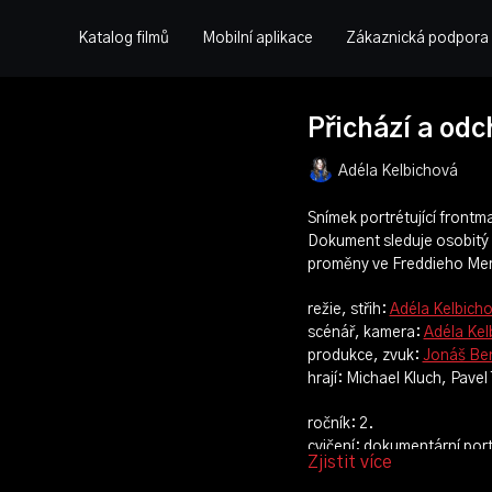
Katalog filmů
Mobilní aplikace
Zákaznická podpora
Přichází a odc
Adéla Kelbichová
Snímek portrétující frontm
Dokument sleduje osobitý 
proměny ve Freddieho Me
režie, střih:
Adéla Kelbich
scénář, kamera:
Adéla Kel
produkce, zvuk:
Jonáš Be
hrají: Michael Kluch, Pave
ročník: 2.
cvičení: dokumentární port
Zjistit více
rok výroby: 2024