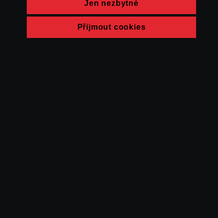
Jen nezbytné
Přijmout cookies
© FAMU 2026
Kontakt
FAMU
Partneři
Ochrana soukromí
Cookies
a obchodní
podmínky
Powered by Uscreen