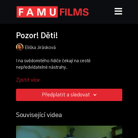
Pozor! Děti!
Eliška Jirásková
I na svědomitého řidiče čekají na cestě
nepředvídatelné nástrahy.
Zjistit více
režie, scénář, střih, animace:
Eliška Jirásková
zvuk:
Pavel Šolín
Předplatit a sledovat
ročník: 1.
cvičení: letní etuda
rok výroby: 2024
Související videa