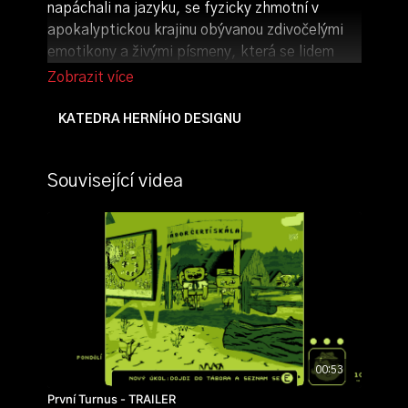
napáchali na jazyku, se fyzicky zhmotní v
apokalyptickou krajinu obývanou zdivočelými
emotikony a živými písmeny, která se lidem
mstí za jejich pokleslou mluvu. Hra kombinuje
prvky střílečky a adventury. Oněmělý hráč si
musí vydobýt zpět řeč, řešit slovní rébusy, najít
KATEDRA HERNÍHO DESIGNU
cestu z labyrintu prázdných frází a vést
rozhovory s nepřáteli, jejichž úmyslem je
Související videa
nastolit světu vlastní diktát.
autorka:
Kateřina Hanáčková
ročník: 1.
rok výroby: 2022
00:53
První Turnus - TRAILER