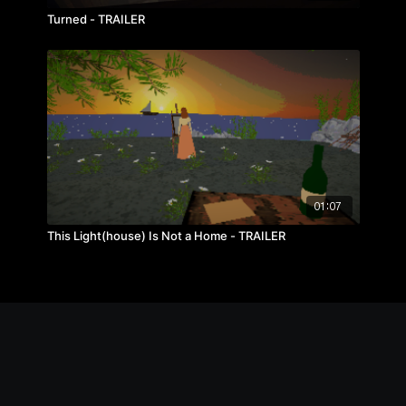
Turned - TRAILER
01:07
This Light(house) Is Not a Home - TRAILER