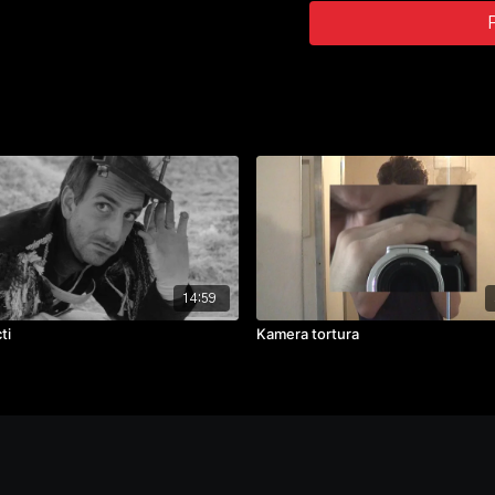
hraji: Hana Šimková, Micha
ročník: 3.
cvičení: televizní experime
rok výroby: 2024
14:59
ti
Kamera tortura