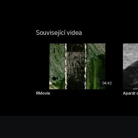
Související videa
04:42
RMovie
Aparát c