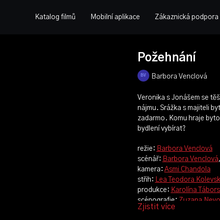
Katalog filmů
Mobilní aplikace
Zákaznická podpora
Požehnání
Barbora Venclová
Veronika s Jonášem se těš
nájmu. Srážka s majiteli by
zadarmo. Komu hraje bytov
bydlení vybírat?
režie:
Barbora Venclová
scénář:
Barbora Venclová
kamera:
Asmi Chandola
střih:
Lea Teodora Kolevs
produkce:
Karolína Tábors
scénografie:
Zuzana Nevo
Zjistit více
zvuk:
Samuel Ackah