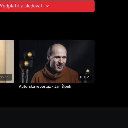
l Pazderka, Marie Švestková, Jan Teplý ml.
Předplatit a sledovat
nt
35:35
01:12
Autorská reportáž - Jan Šípek