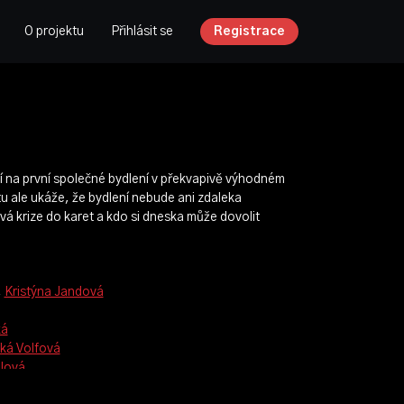
O projektu
Přihlásit se
Registrace
í na první společné bydlení v překvapivě výhodném
tu ale ukáže, že bydlení nebude ani zdaleka
á krize do karet a kdo si dneska může dovolit
,
Kristýna Jandová
ká
ká Volfová
lová