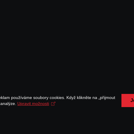
eklam používáme soubory cookies. Když klikněte na „přijmout
J
a analýze.
Upravit možnosti