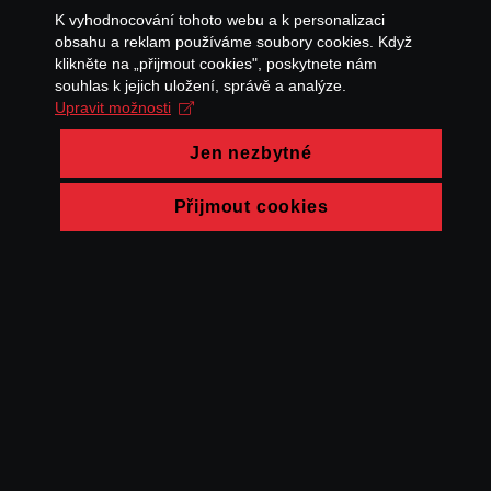
K vyhodnocování tohoto webu a k personalizaci
obsahu a reklam používáme soubory cookies. Když
klikněte na „přijmout cookies", poskytnete nám
souhlas k jejich uložení, správě a analýze.
Upravit možnosti
Jen nezbytné
Přijmout cookies
© FAMU 2026
Kontakt
FAMU
Partneři
Ochrana soukromí
Cookies
a obchodní