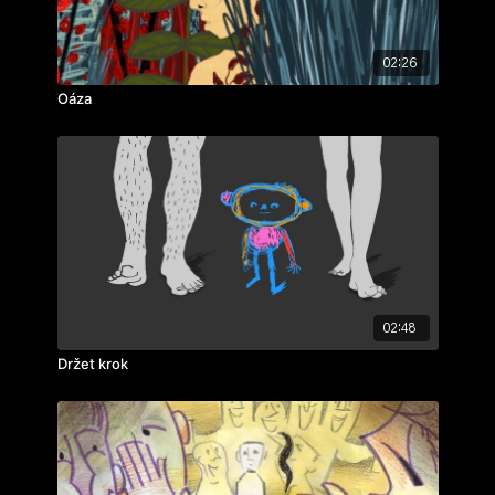
02:26
Oáza
02:48
Držet krok