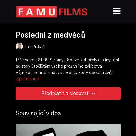
Poslední z medvědů
Jan Piskač
Píše se rok 2148. Stromy už dávno shořely a stíny skal
se staly útočištěm všeho přeživšího zvířectva.
Výjimkou není ani medvěd Boris, který opouští svůj
Zjistit více
úkryt vinou senzacechtivých turistů. Zoufalý útěk se
však nečekaně promění v srdceryvnou medvědí
romanci.
Předplatit a sledovat
režie, scénář, střih, animace:
Jan Piskač
zvuk:
Anna Hokešová
Související videa
ročník: 1.
cvičení: letní etuda