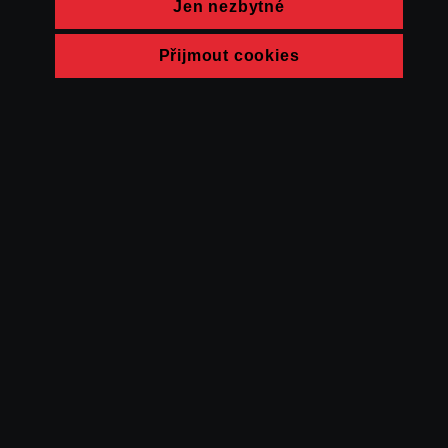
Jen nezbytné
Přijmout cookies
© FAMU 2026
Kontakt
FAMU
Partneři
Ochrana soukromí
Cookies
a obchodní
podmínky
Powered by Uscreen