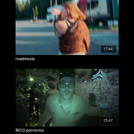
17:44
roadmovie
25:47
RICO pornorico