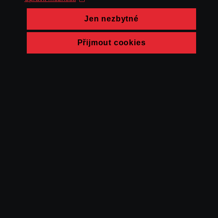
Jen nezbytné
Přijmout cookies
© FAMU 2026
Kontakt
FAMU
Partneři
Ochrana soukromí
Cookies
a obchodní
podmínky