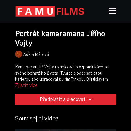
Portrét kameramana Jiřího
Vojty
Adéla Márová
Kameraman Jiří Vojta rozmlouvá o vzpomínkách ze
svého bohatého života. Tvůrce s padesátiletou
kariérou spolupracoval s Jiřím Trnkou, Břetislavem
Zjistit více
Pojarem nebo Petrem Schulhoffem.
režie:
Adéla Márová
,
Soňa Maletz
Předplatit a sledovat
kamera:
Adéla Márová
zvuk:
Martin Kuhn
Související videa
ročník: 3.
cvičení: letopis