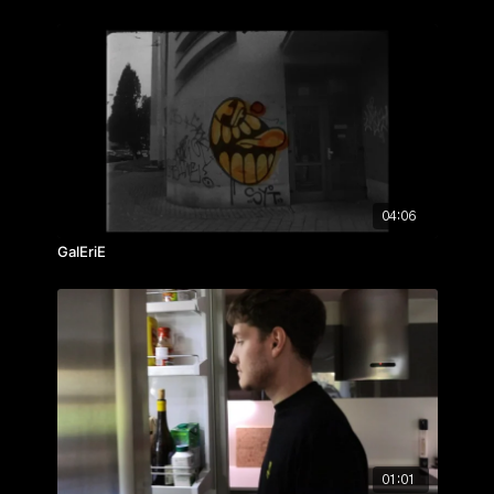
04:06
GalEriE
01:01