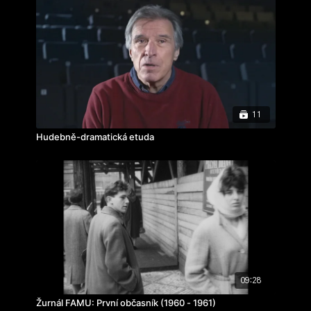
rok výroby: 2015
11
Hudebně-dramatická etuda
09:28
Žurnál FAMU: První občasník (1960 - 1961)