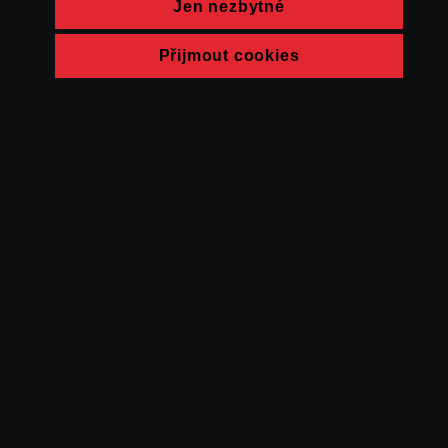
Jen nezbytné
Přijmout cookies
© FAMU 2026
Kontakt
FAMU
Partneři
Ochrana soukromí
Cookies
a obchodní
podmínky
Powered by Uscreen