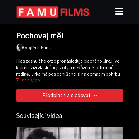
Pochovej mě!
Vojtěch Kunc
Hlas zesnulého otce pronásleduje plachého Jirku, ve
kterém živí vlastní nejistoty a nedůvěru k odcizené
rodině. Jirka má poslední šanci si na domácím pohřbu
Zjistit více
vyříkat s tátou všechny křivdy, ale brání mu v tom
návštěva příbuzných.
Předplatit a sledovat
režie:
Vojtěch Kunc
scénář:
Věra Starečková
,
Vojtěch Kunc
kamera:
Václav Pavlíček
Související videa
střih:
Ondřej Nuslauer
,
Vojtěch Kunc
produkce:
Mikuláš Adam
scénografie:
Hannah Saleh