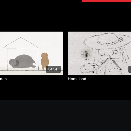
04:54
ines
Homeland