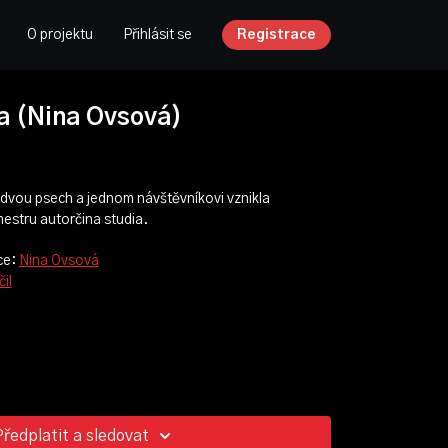
O projektu
Přihlásit se
Registrace
a (Nina Ovsová)
 dvou psech a jednom návštěvníkovi vznikla
estru autorčina studia.
ce:
Nina Ovsová
il
Předplatit a sledovat