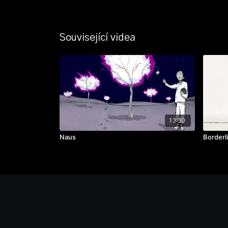
Související videa
13:30
Naus
Borderl