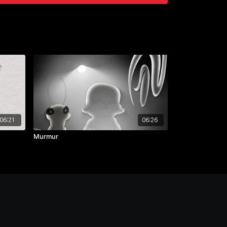
06:21
06:26
Murmur