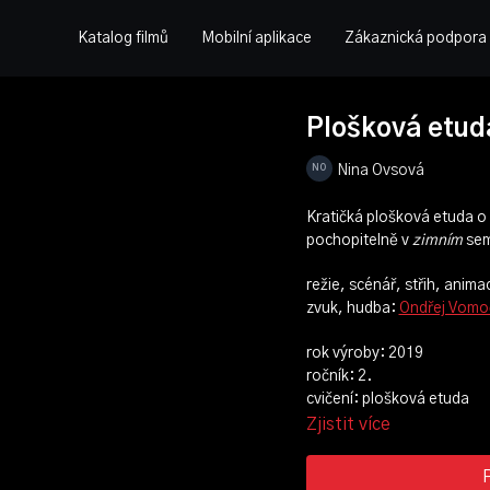
Katalog filmů
Mobilní aplikace
Zákaznická podpora
Plošková etud
Nina Ovsová
Kratičká plošková etuda o
pochopitelně v
zimním
sem
režie, scénář, střih, anima
zvuk, hudba:
Ondřej Vomoč
rok výroby: 2019
ročník: 2.
cvičení: plošková etuda
Zjistit více