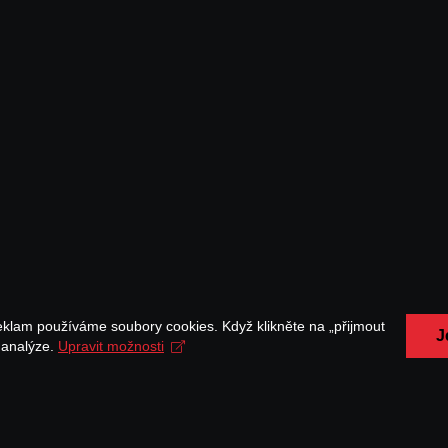
eklam používáme soubory cookies. Když klikněte na „přijmout
J
a analýze.
Upravit možnosti