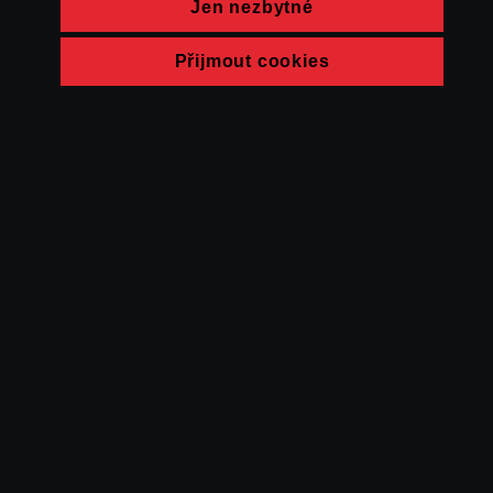
Jen nezbytné
Přijmout cookies
© FAMU 2026
Kontakt
FAMU
Partneři
Ochrana soukromí
Cookies
a obchodní
podmínky
Powered by Uscreen