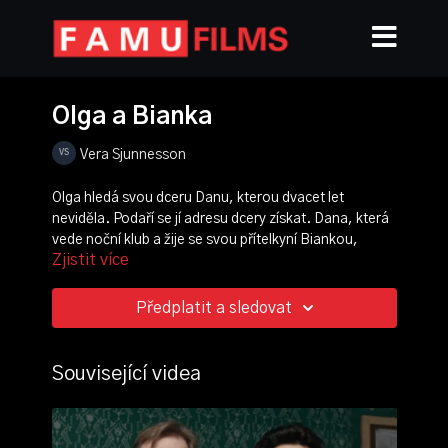
Olga a Bianka
Vera Sjunnesson
Olga hledá svou dceru Danu, kterou dvacet let
neviděla. Podaří se jí adresu dcery získat. Dana, která
vede noční klub a žije se svou přítelkyní Biankou,
Zjistit více
nejeví o setkání s matkou zájem. Nakonec obě dívky
přijmou, zásluhou vstřícnosti Bianky, Olžino pozvání
na oběd.
Předplatit a sledovat
režie, scénář:
Vera Sjunnesson
kamera:
Patricia Santos Nunes
Související videa
střih:
Vera Sjunnesson
,
Léo Ghysels
,
Ján Kulka
hrají: Emma Černá, Kateřina Kroutová, Jana
Kozubková, Jana Šmardová Koulová