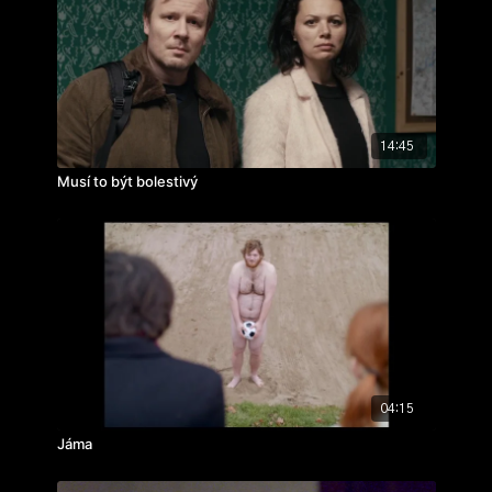
rok vzniku: 2002
14:45
Musí to být bolestivý
04:15
Jáma