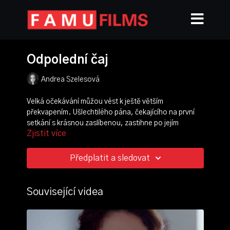
Odpolední čaj
Andrea Szelesová
Velká očekávání můžou vést k ještě větším
překvapením. Ušlechtilého pána, čekajícího na první
setkání s krásnou zaslíbenou, zastihne po jejím
Zjistit více
příchodu nemalý šok. Její pompézní šaty jsou tak
velké, že se nevejdou do místnosti. Přesto, že
problém je zjevný, paní odmítá ztratit tvář. Loutkový
Předplatit a sledovat
film Odpolední čaj je krátkou komedií plstěných loutek
v hravé barokní výpravě.
Související videa
režie, scénář, kamera, produkce, zvuk:
Andrea
Szelesová