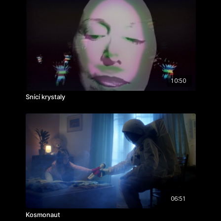
10:50
Snící krystaly
06:51
Kosmonaut