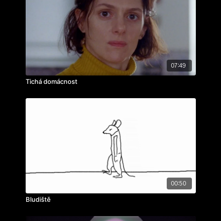
ročník: 3.
cvičení: loutková etuda
rok výroby: 2019
07:49
Tichá domácnost
00:50
Bludiště