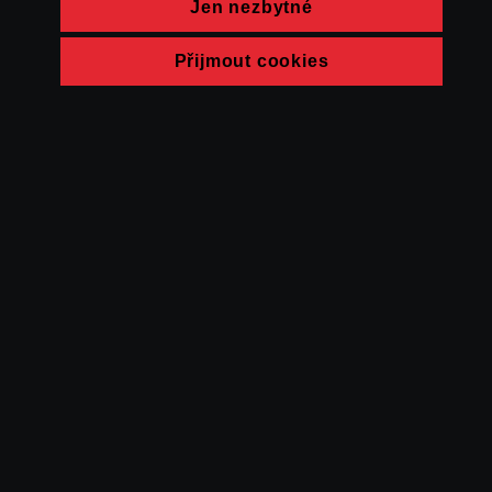
Jen nezbytné
Přijmout cookies
© FAMU 2026
Kontakt
FAMU
Partneři
Ochrana soukromí
Cookies
a obchodní
podmínky
Powered by Uscreen