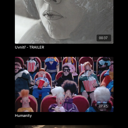
zvuk:
Martin Stýblo
ročník: 3.
cvičení: bakalářský film
rok výroby: 2017
00:37
Uvnitř - TRAILER
07:45
Humanity