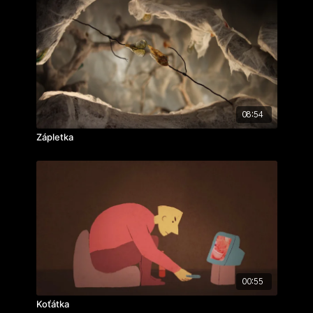
08:54
Zápletka
00:55
Koťátka