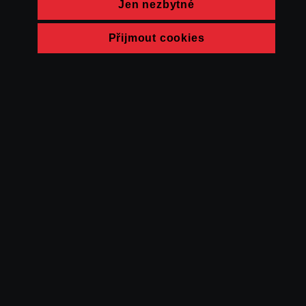
Jen nezbytné
Přijmout cookies
© FAMU 2026
Kontakt
FAMU
Partneři
Ochrana soukromí
Cookies
a obchodní
podmínky
Powered by Uscreen