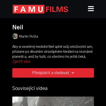
Neil
Martin Pošta
Aby si vesmírný medvěd Neil splnil svůj celoživotní sen,
přistane po dlouhém strastiplném hledání na neznámé
planetě a, aniž by tušil, co všechno ho ještě čeká,
Zjistit více
vydá se vstříc opuštěnému městu a možná i svému
cíli...
Předplatit a sledovat
režie:
Martin Pošta
scénář:
Martin Pošta
kamera:
Adam Elšík
Související videa
střih:
Martin Pošta
,
Viktor Schwarcz ml.
produkce:
Eva Pavlíčková
hudba:
Jakub Kudláč