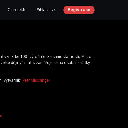
O projektu
Přihlásit se
Registrace
 vznikl ke 100. výročí české samostatnosti. Místo
velké dějiny“ státu, zaměřuje se na osobní zážitky
h, výtvarník:
Petr Mischinger
ze