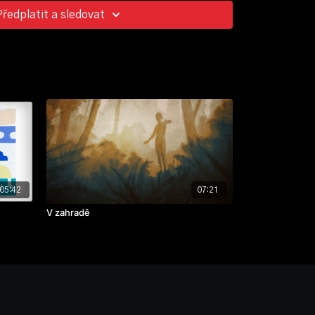
Předplatit a sledovat
05:42
07:21
V zahradě