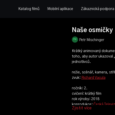
Katalog filmů
Mobilní aplikace
Zákaznická podpora
Naše osmičky
Petr Mischinger
Krátký animovaný dokument
toho, aby autor ukazoval „
jednotlivců.
režie, scénář, kamera, stři
zvuk:
Richard Vacula
ročník: 2.
cvičení: krátký film
rok výroby: 2018
koprodukce:
Česká Televi
Zjistit více