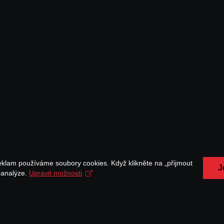
eklam používáme soubory cookies. Když klikněte na „přijmout
J
a analýze.
Upravit možnosti