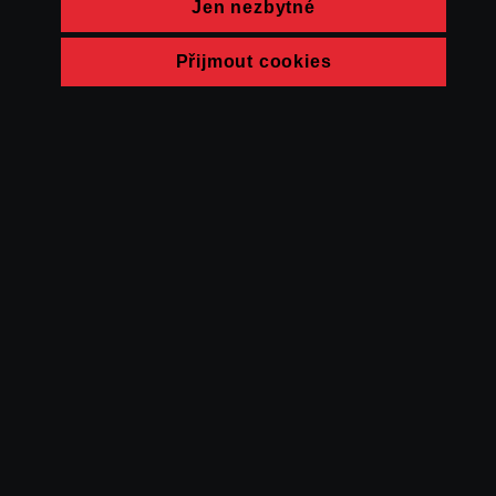
Jen nezbytné
Přijmout cookies
© FAMU 2026
Kontakt
FAMU
Partneři
Ochrana soukromí
Cookies
a obchodní
podmínky
Powered by Uscreen