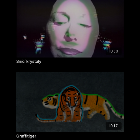
10:50
Snící krystaly
10:17
Graffitiger