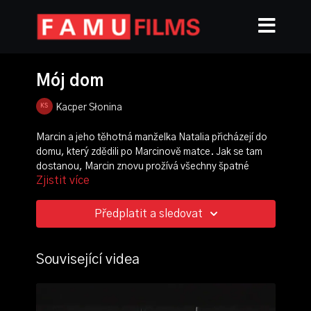
Mój dom
Kacper Słonina
Marcin a jeho těhotná manželka Natalia přicházejí do
domu, který zdědili po Marcinově matce. Jak se tam
dostanou, Marcin znovu prožívá všechny špatné
Zjistit více
vzpomínky z dětství, zatímco Natalia si místo začíná
zamilovávat. Marcin chce dům prodat, ale toto
rozhodnutí zatěžuje jejich manželství. Nakonec se
Předplatit a sledovat
rozhodnou do domu nastěhovat.
režie:
Kacper Słonina
Související videa
scénář:
Kacper Słonina
,
Antoine Bruch
kamera:
Antoine Bruch
střih:
Monika Chyżyńska