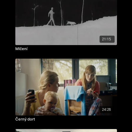
scénografie:
Adrianna Marczuk
zvuk, hudba:
Mateusz Głowacki
hrají: Marcin Piotrowiak, Magdalena Sawicka, Adam
Gąsecki, Max Wicher
cvičení: absolventský film
rok výroby: 2024
21:15
Mlčení
24:28
Černý dort