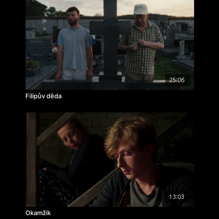
25:06
Filipův děda
13:03
Okamžik