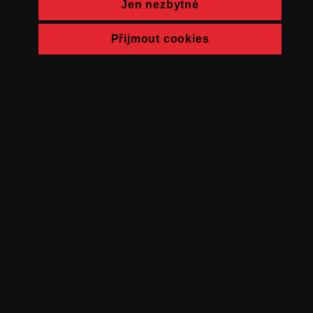
Jen nezbytné
Přijmout cookies
© FAMU 2026
Kontakt
FAMU
Partneři
Ochrana soukromí
Cookies
a obchodní
podmínky
Powered by Uscreen