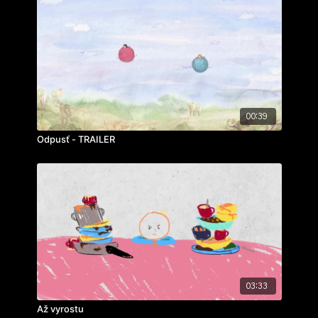
00:39
Odpusť - TRAILER
03:33
Až vyrostu