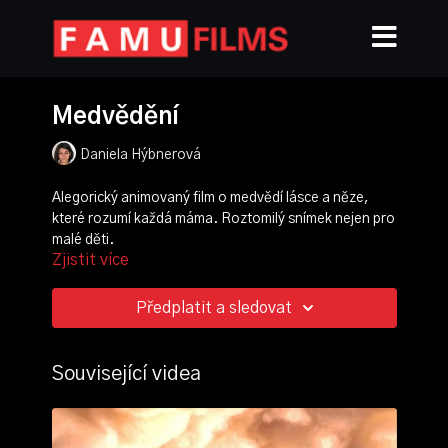
Medvědění
Daniela Hýbnerová
Alegorický animovaný film o medvědí lásce a něze,
které rozumí každá máma. Roztomilý snímek nejen pro
malé děti.
Zjistit více
režie, scénář, animace:
Daniela Hýbnerová
zvuk, hudba:
Matěj Lindner
Předplatit a sledovat
ročník: 1.
cvičení: animace kreseb
Související videa
rok výroby: 2020