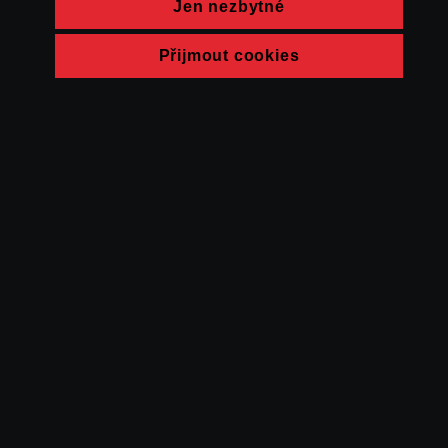
Jen nezbytné
Přijmout cookies
© FAMU 2026
Kontakt
FAMU
Partneři
Ochrana soukromí
Cookies
a obchodní
podmínky
Powered by Uscreen