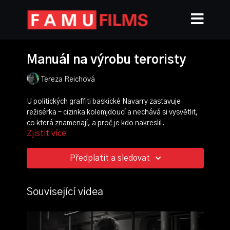
Manuál na výrobu teroristy
Tereza Reichová
U politických graffiti baskické Navarry zastavuje
režisérka – cizinka kolemjdoucí a nechává si vysvětlit,
co která znamenají, a proč je kdo nakreslil.
Zjistit více
Celovečerní dokumentární film o represích,
antiteroristickém zákonu a o tom, co se děje uvnitř
našich společných hranic.
Předplatit a sledovat
režie, scénář:
Tereza Reichová
kamera:
Vladimír Turner
Související videa
střih:
Kristýna Toupalová
produkce:
Alice Tabery
zvuk:
Martin Klusák