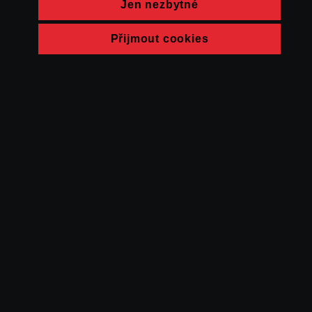
Jen nezbytné
Přijmout cookies
© FAMU 2026
Kontakt
FAMU
Partneři
Ochrana soukromí
Cookies
a obchodní
podmínky
Powered by Uscreen