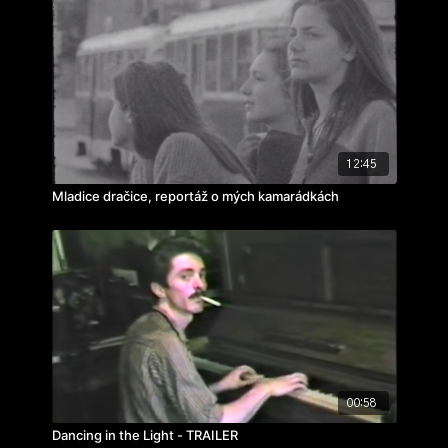
12:45
Mladice dračice, reportáž o mých kamarádkách
00:58
Dancing in the Light - TRAILER