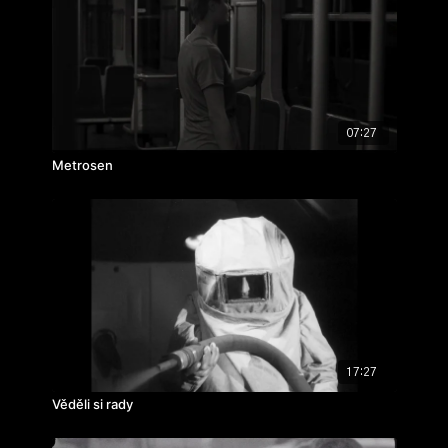
ročník: 3.
cvičení: bakalářský film
rok výroby: 2010
07:27
Metrosen
17:27
Věděli si rady