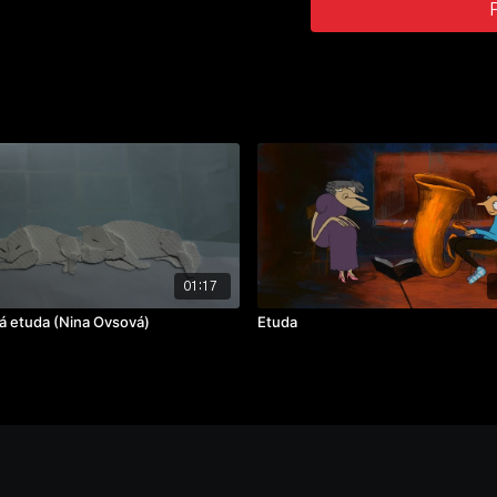
01:17
á etuda (Nina Ovsová)
Etuda