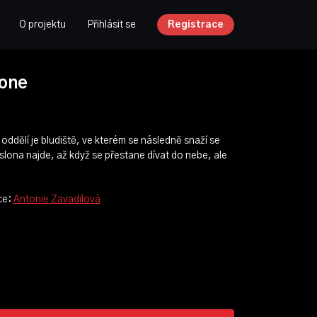
O projektu
Přihlásit se
Registrace
lone
e oddělí je bludiště, ve kterém se následně snaží se
k slona najde, až když se přestane dívat do nebe, ale
ce:
Antonie Zavadilová