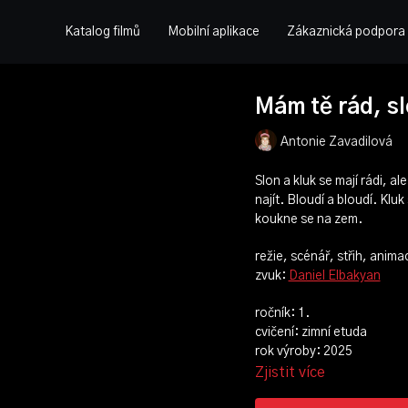
Katalog filmů
Mobilní aplikace
Zákaznická podpora
Mám tě rád, s
Antonie Zavadilová
Slon a kluk se mají rádi, al
najít. Bloudí a bloudí. Klu
koukne se na zem.
režie, scénář, střih, anima
zvuk:
Daniel Elbakyan
ročník: 1.
cvičení: zimní etuda
rok výroby: 2025
Zjistit více