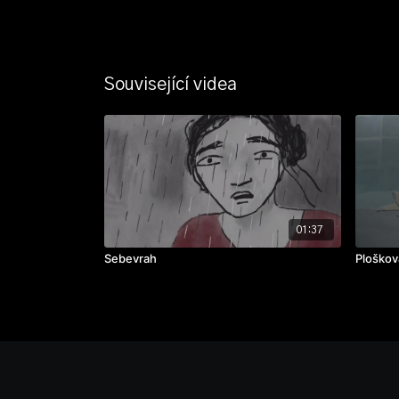
Související videa
01:37
Sebevrah
Ploškov