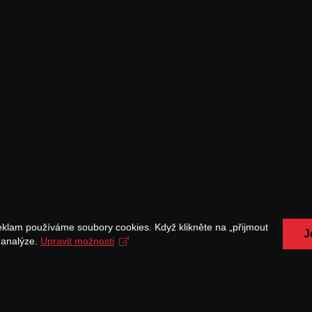
eklam používáme soubory cookies. Když klikněte na „přijmout
J
a analýze.
Upravit možnosti