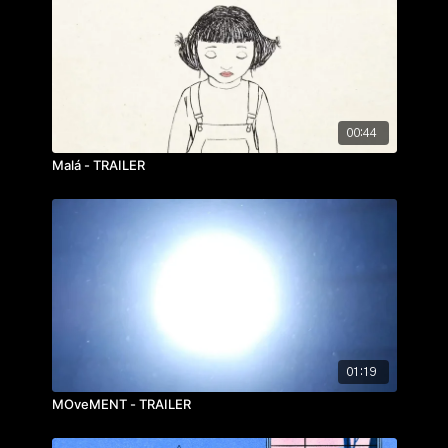
scénografie:
Tania Nikulina
hudba, zvuk:
Jan Knot
ročník: 3.
cvičení: mimořádné cvičení
rok výroby: 2021
00:44
Malá - TRAILER
01:19
MOveMENT - TRAILER