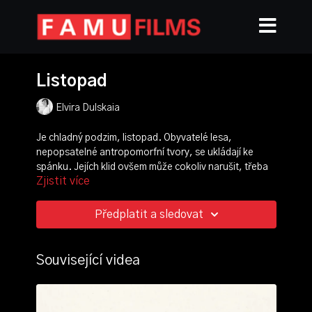
Listopad
Elvira Dulskaia
Je chladný podzim, listopad. Obyvatelé lesa,
nepopsatelné antropomorfní tvory, se ukládají ke
spánku. Jejích klid ovšem může cokoliv narušit, třeba
Zjistit více
vzdálený zvuk anebo pohyb. Probudí je skupina
sportovců, kteří se do lesa vydali cvičit. Neuvědomují
si, že jejich dynamický pohyb může zničit křehký lesní
Předplatit a sledovat
život. V průběhu tréninku dochází k fatální nešťastné
náhodě. Po jeho skončení se les zase ukládá do
spánku – ovšem už nic nelze vrátit.
Související videa
režie, scénář, střih:
Elvira Dulskaia
kamera:
Zdena Sýkorová