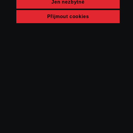
Jen nezbytné
Přijmout cookies
© FAMU 2026
Kontakt
FAMU
Partneři
Ochrana soukromí
Cookies
a obchodní
podmínky
Powered by Uscreen