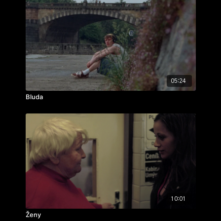
05:24
Bluda
10:01
Ženy