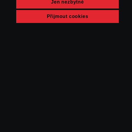
Jen nezbytné
Přijmout cookies
© FAMU 2026
Kontakt
FAMU
Partneři
Ochrana soukromí
Cookies
a obchodní
podmínky
Powered by Uscreen