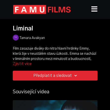
Liminal
Tamara Avakyan
Film zasazuje diváky do nitra hlavní hrdinky Emmy,
která žije v neustálém stavu úzkosti. Emma se nachází
v liminálním prostoru mezi minulostí a budoucností,
Zjistit více
kde ji pronásledují strachy z dospělosti a nejistoty
ohledně toho, co teprve přijde. Tento film nás provází
Emminým vnitřním konfliktem a jejím hledáním cesty,
Předplatit a sledovat
jak se vyrovnat s těmito intenzivními pocity.
režie, scénář, střih, scénografie:
Tamara Avakyan
Související videa
kamera:
Adam Kácha
produkce:
Thibault Sommier
zvuk:
Jan Galda