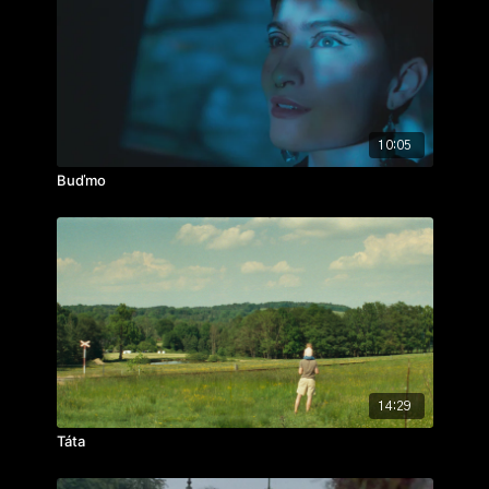
hrají: Lucie Michálková, Tyler Luka Tolson, Yuriy
Beryozkin
ročník: 1.
cvičení: autorský film
rok výroby: 2024
10:05
Buďmo
14:29
Táta