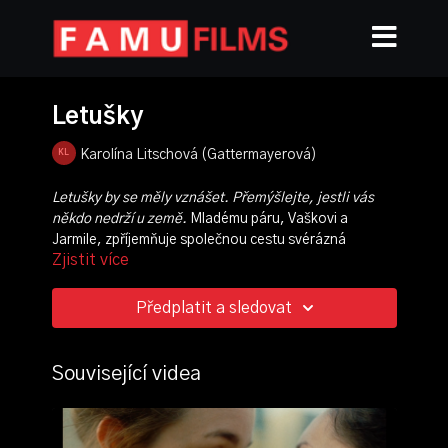
Letušky
Karolína Litschová (Gattermayerová)
Letušky by se měly vznášet. Přemýšlejte, jestli vás
někdo nedrží u země.
Mladému páru, Vaškovi a
Jarmile, zpříjemňuje společnou cestu svérázná
Zjistit více
spolujezdkyně Jarmila. Její přání a komentáře nutí
Vaška reagovat a postupně tím odhalují jeho
charakter.
Předplatit a sledovat
režie, scénář:
Karolína Gattermayerová
produkce:
Kamila Biealešová
Související videa
kamera:
Gasper Snuderl
střih:
Vojtěch Cvrkal
zvuk:
Samuel Jurkovič