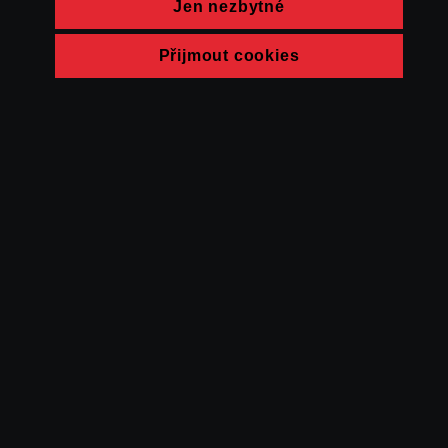
Jen nezbytné
Přijmout cookies
© FAMU 2026
Kontakt
FAMU
Partneři
Ochrana soukromí
Cookies
a obchodní
podmínky
Powered by Uscreen