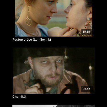
hrají: Dana Marková, Ondřej Nosálek, Sabina
Remundová
cvičení: modul spolupráce scenáristy a produkčního
rok výroby: 2019
19:19
Postup práce (Lun Sevnik)
26:36
Chemikál